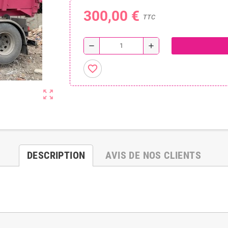
300,00 €
TTC
remove
add
favorite_border
zoom_out_map
DESCRIPTION
AVIS DE NOS CLIENTS