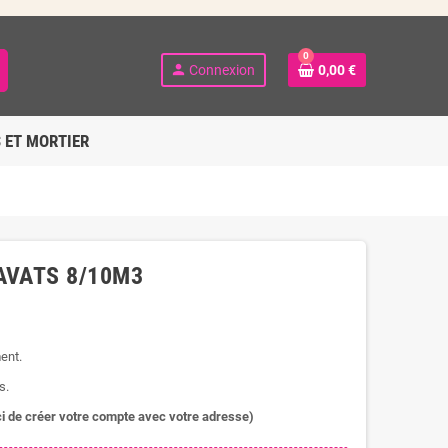
0
person
Connexion
0,00 €
 ET MORTIER
AVATS 8/10M3
ent.
s.
rci de créer votre compte avec votre adresse)