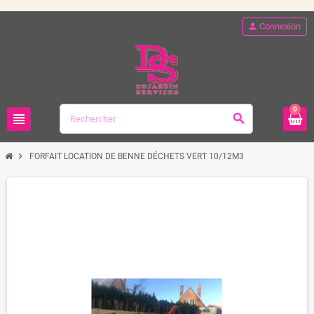
person
Connexion
0
view_headline
search
chevron_right
FORFAIT LOCATION DE BENNE DÉCHETS VERT 10/12M3