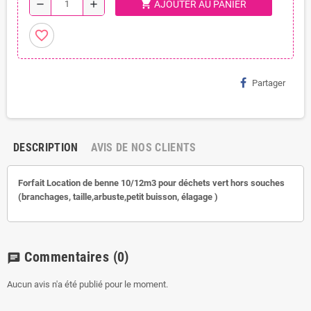
shopping_cart
remove
add
AJOUTER AU PANIER
favorite_border
Partager
DESCRIPTION
AVIS DE NOS CLIENTS
Forfait Location de benne 10/12m3 pour déchets vert hors souches
(branchages, taille,arbuste,petit buisson, élagage )
Commentaires
(0)
chat
Aucun avis n'a été publié pour le moment.