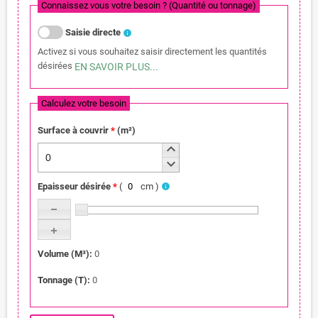
Connaissez vous votre besoin ? (Quantité ou tonnage)
Saisie directe
info
Activez si vous souhaitez saisir directement les quantités
désirées
EN SAVOIR PLUS
...
Calculez votre besoin
Surface à couvrir
*
(
m²
)
keyboard_arrow_up
keyboard_arrow_down
Epaisseur désirée
*
(
cm
)
info
Volume (M³)
:
0
Tonnage (T)
:
0