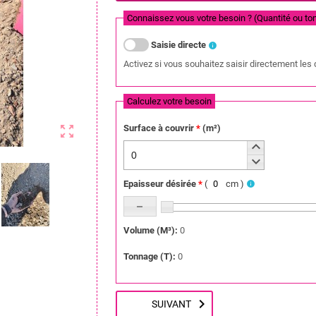
Connaissez vous votre besoin ? (Quantité ou t
Saisie directe
info
Activez si vous souhaitez saisir directement les
Calculez votre besoin
Surface à couvrir
*
(
m²
)
zoom_out_map
keyboard_arrow_up
keyboard_arrow_down
Epaisseur désirée
*
(
cm
)
info
Volume (M³)
:
0
Tonnage (T)
:
0
chevron_right
SUIVANT